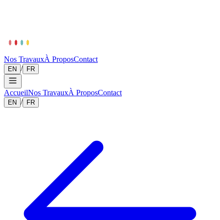
Nos Travaux
À Propos
Contact
/
EN
FR
Accueil
Nos Travaux
À Propos
Contact
/
EN
FR