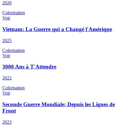
2026
Colorization
Voir
Vietnam: La Guerre qui a Changé l'Amérique
2025
Colorisation
Voir
3000 Ans à T'Attendre
2022
Colorisation
Voir
Seconde Guerre Mondiale: Depuis les Lignes de
Front
2023