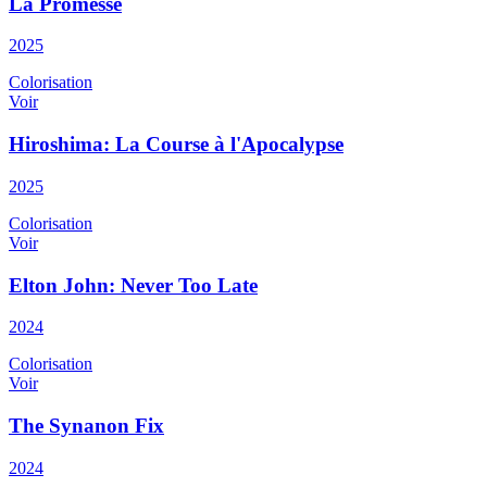
La Promesse
2025
Colorisation
Voir
Hiroshima: La Course à l'Apocalypse
2025
Colorisation
Voir
Elton John: Never Too Late
2024
Colorisation
Voir
The Synanon Fix
2024