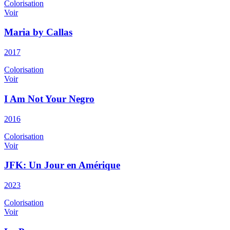
Colorisation
Voir
Maria by Callas
2017
Colorisation
Voir
I Am Not Your Negro
2016
Colorisation
Voir
JFK: Un Jour en Amérique
2023
Colorisation
Voir