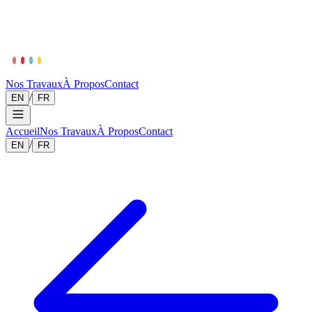
Nos Travaux
À Propos
Contact
/
EN
FR
Accueil
Nos Travaux
À Propos
Contact
/
EN
FR